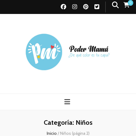
0
Poder Mamá
Todo sobre Maternidad
Categoría:
Niños
Inicio
/
Niños
(página 2)