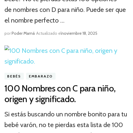
de nombres con D para niño. Puede ser que
el nombre perfecto …
por
Poder Mamá
Actualizado el
noviembre 18, 2025
BEBÉS
EMBARAZO
100 Nombres con C para niño,
origen y significado.
Si estás buscando un nombre bonito para tu
bebé varón, no te pierdas esta lista de 100