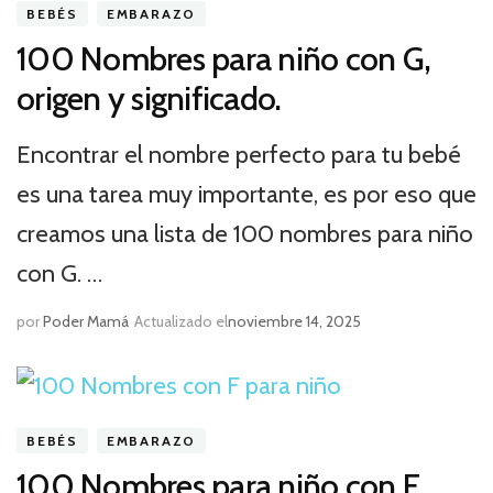
BEBÉS
EMBARAZO
100 Nombres para niño con G,
origen y significado.
Encontrar el nombre perfecto para tu bebé
es una tarea muy importante, es por eso que
creamos una lista de 100 nombres para niño
con G. …
por
Poder Mamá
Actualizado el
noviembre 14, 2025
BEBÉS
EMBARAZO
100 Nombres para niño con F,