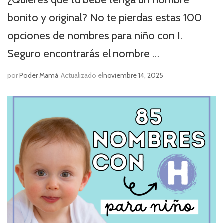
bonito y original? No te pierdas estas 100
opciones de nombres para niño con I.
Seguro encontrarás el nombre …
por
Poder Mamá
Actualizado el
noviembre 14, 2025