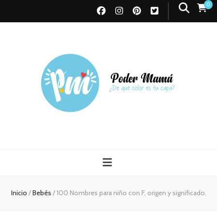
0
Poder Mamá
Todo sobre Maternidad
Inicio
/
Bebés
/
100 Nombres para niño con F, origen y significado.