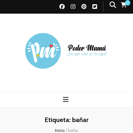
0
Poder Mamá
Todo sobre Maternidad
Etiqueta:
bañar
Inicio
/
bañar