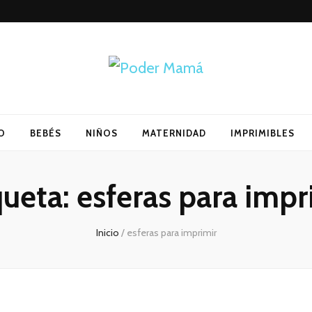
O
BEBÉS
NIÑOS
MATERNIDAD
IMPRIMIBLES
queta:
esferas para impr
Inicio
/
esferas para imprimir