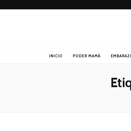
Poder Mamá
Todo sobre Maternidad
INICIO
PODER MAMÁ
EMBARAZ
Eti