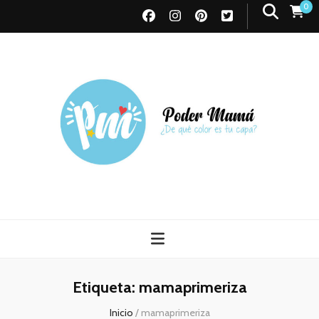
0
Poder Mamá
Todo sobre Maternidad
Etiqueta:
mamaprimeriza
Inicio
/
mamaprimeriza