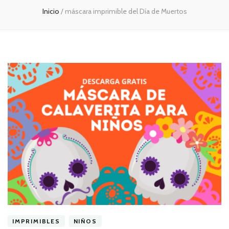
Inicio
/
máscara imprimible del Día de Muertos
IMPRIMIBLES
NIÑOS