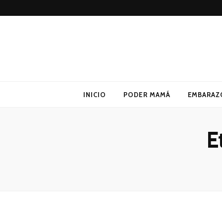
Poder Mamá
Todo sobre Maternidad
INICIO
PODER MAMÁ
EMBARAZ
E