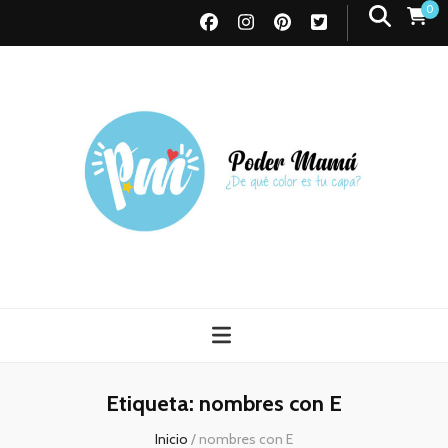
0
Poder Mamá
Todo sobre Maternidad
Etiqueta:
nombres con E
Inicio
/
nombres con E