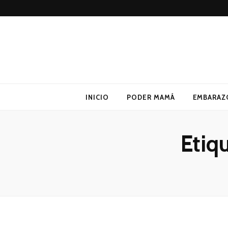
Poder Mamá
Todo sobre Maternidad
INICIO
PODER MAMÁ
EMBARAZ
Etiq