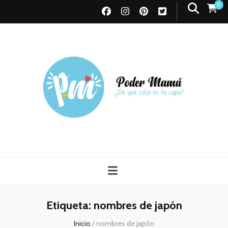
0
Poder Mamá
Todo sobre Maternidad
Etiqueta:
nombres de japón
Inicio
/
nombres de japón