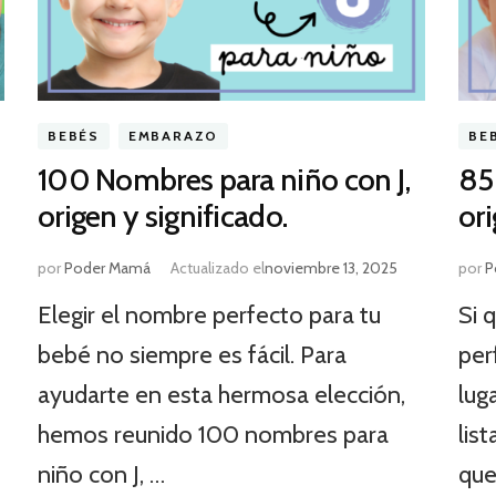
BEBÉS
EMBARAZO
BE
100 Nombres para niño con J,
85
origen y significado.
ori
por
Poder Mamá
Actualizado el
noviembre 13, 2025
por
P
Elegir el nombre perfecto para tu
Si 
bebé no siempre es fácil. Para
per
ayudarte en esta hermosa elección,
lug
hemos reunido 100 nombres para
lis
niño con J, …
que