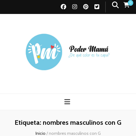
0
Poder Mamá
Todo sobre Maternidad
Etiqueta:
nombres masculinos con G
Inicio
/
nombres masculinos con G