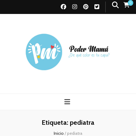
0
Poder Mamá
Todo sobre Maternidad
Etiqueta:
pediatra
Inicio
/
pediatra