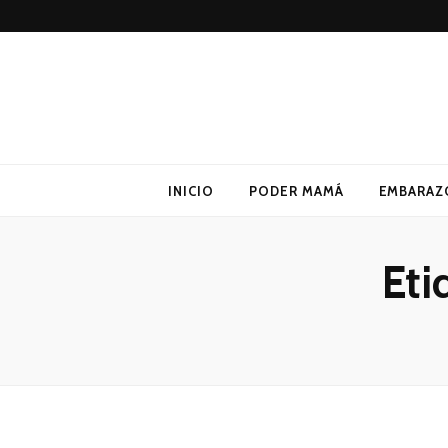
Poder Mamá
Todo sobre Maternidad
INICIO
PODER MAMÁ
EMBARAZ
Eti