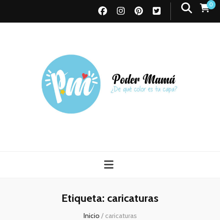
0
Poder Mamá
Todo sobre Maternidad
Etiqueta:
caricaturas
Inicio
/
caricaturas