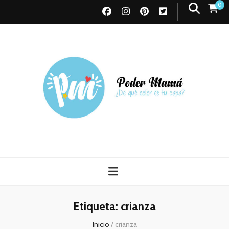
0
Poder Mamá
Todo sobre Maternidad
Etiqueta:
crianza
Inicio
/
crianza