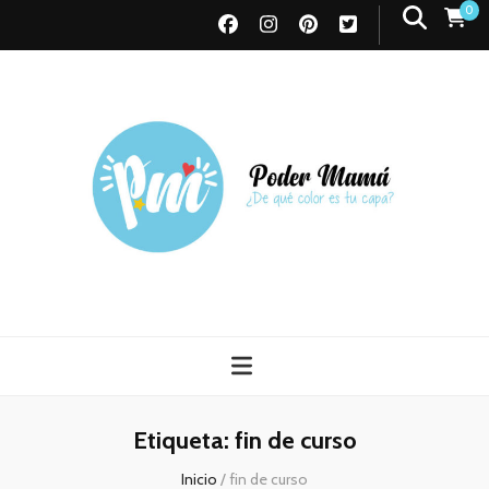
0
Poder Mamá
Todo sobre Maternidad
Etiqueta:
fin de curso
Inicio
/
fin de curso