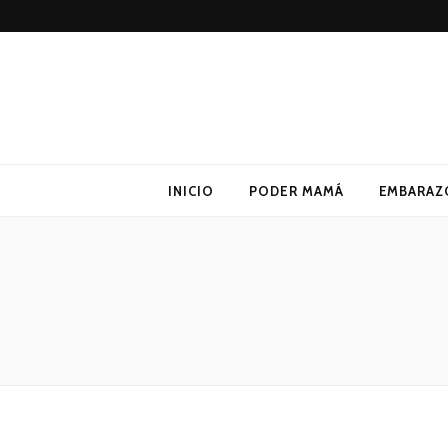
Poder Mamá
Todo sobre Maternidad
INICIO
PODER MAMÁ
EMBARAZ