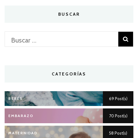
BUSCAR
Buscar:
CATEGORÍAS
BEBÉS
69 Post(s)
EMBARAZO
70 Post(s)
MATERNIDAD
58 Post(s)