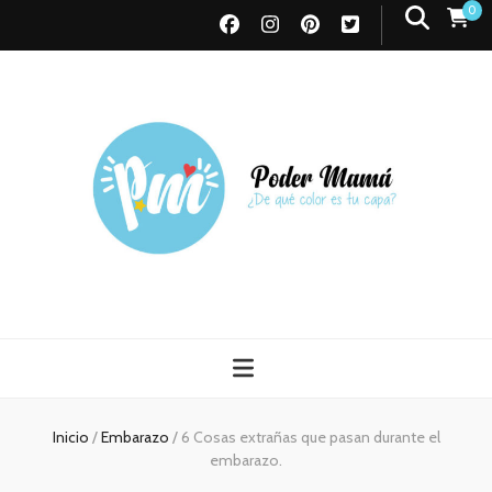
0
Poder Mamá
Todo sobre Maternidad
Inicio
/
Embarazo
/
6 Cosas extrañas que pasan durante el
embarazo.