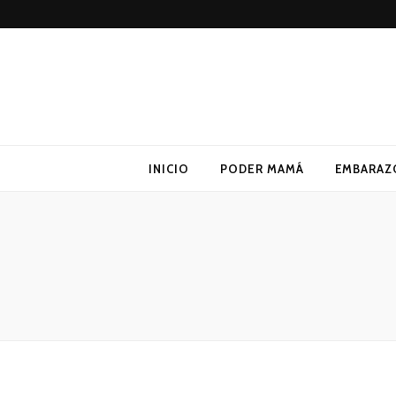
Poder Mamá
Todo sobre Maternidad
INICIO
PODER MAMÁ
EMBARAZ