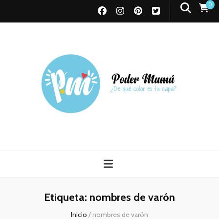
0
Poder Mamá
Todo sobre Maternidad
Etiqueta:
nombres de varón
Inicio
/
nombres de varón