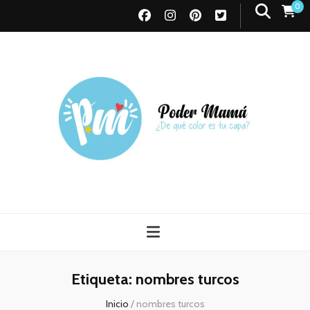
0
Poder Mamá
Todo sobre Maternidad
Etiqueta:
nombres turcos
Inicio
/
nombres turcos