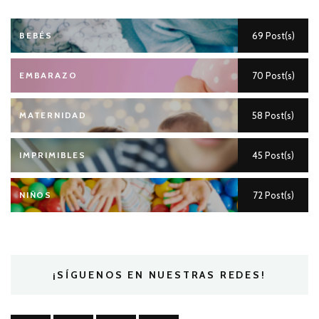
BEBÉS
69 Post(s)
EMBARAZO
70 Post(s)
MATERNIDAD
58 Post(s)
IMPRIMIBLES
45 Post(s)
NIÑOS
72 Post(s)
¡SÍGUENOS EN NUESTRAS REDES!