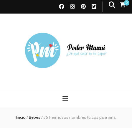
0
Poder Mamá
Todo sobre Maternidad
Inicio
/
Bebés
/
35 Hermosos nombres turcos para niña.