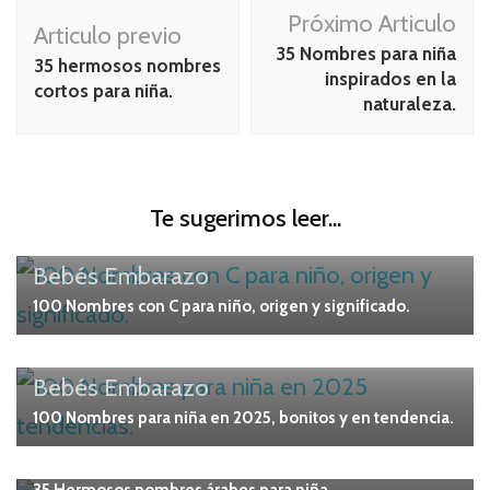
Navegación
Próximo Articulo
Articulo previo
de
35 Nombres para niña
35 hermosos nombres
publicación
inspirados en la
cortos para niña.
naturaleza.
Te sugerimos leer...
Bebés
Embarazo
100 Nombres con C para niño, origen y significado.
Bebés
Embarazo
100 Nombres para niña en 2025, bonitos y en tendencia.
Bebés
Embarazo
35 Hermosos nombres árabes para niña.