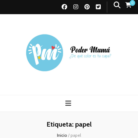
0
Poder Mamá
Todo sobre Maternidad
Etiqueta:
papel
Inicio
/
papel