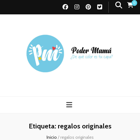
0
Poder Mamá
Todo sobre Maternidad
Etiqueta:
regalos originales
Inicio
/
regalos originales