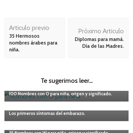
Navegación
Articulo previo
Próximo Articulo
de
35 Hermosos
Diplomas para mamá.
publicación
nombres árabes para
Día de las Madres.
niña.
Te sugerimos leer...
Bebés
Embarazo
100 Nombres con O para niña, origen y significado.
Embarazo
Los primeros síntomas del embarazo.
Bebés
Embarazo