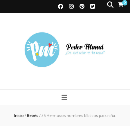
0
Poder Mamá
Todo sobre Maternidad
Inicio
/
Bebés
/
35 Hermosos nombres bíblicos para niña.