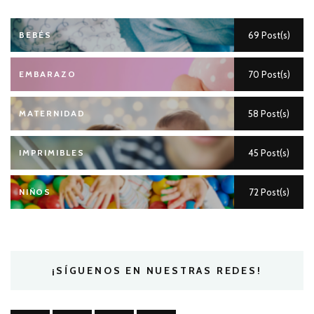
BEBÉS
69 Post(s)
EMBARAZO
70 Post(s)
MATERNIDAD
58 Post(s)
IMPRIMIBLES
45 Post(s)
NIÑOS
72 Post(s)
¡SÍGUENOS EN NUESTRAS REDES!