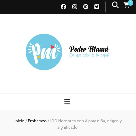
0
Poder Mamá
Todo sobre Maternidad
Inicio
/
Embarazo
/
100 Nombres con A para niña, origen y
significado.