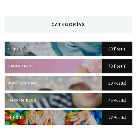
CATEGORÍAS
BEBÉS
69 Post(s)
EMBARAZO
70 Post(s)
MATERNIDAD
58 Post(s)
IMPRIMIBLES
45 Post(s)
NIÑOS
72 Post(s)