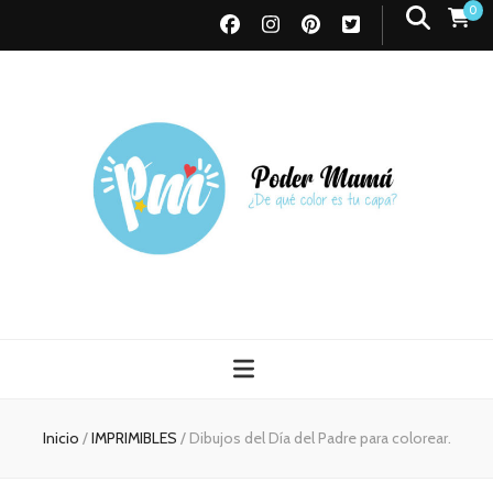
0
Poder Mamá
Todo sobre Maternidad
Inicio
/
IMPRIMIBLES
/
Dibujos del Día del Padre para colorear.