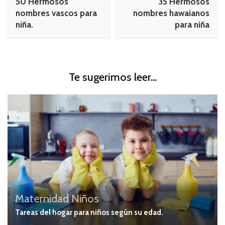
50 Hermosos
35 Hermosos
publicación
nombres vascos para
nombres hawaianos
niña.
para niña
Te sugerimos leer...
Maternidad
Niños
Tareas del hogar para niños según su edad.