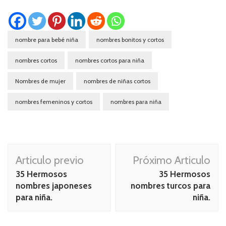
nombre para bebé niña
nombres bonitos y cortos
nombres cortos
nombres cortos para niña
Nombres de mujer
nombres de niñas cortos
nombres femeninos y cortos
nombres para niña
Navegación
Articulo previo
Próximo Articulo
de
35 Hermosos
35 Hermosos
publicación
nombres japoneses
nombres turcos para
para niña.
niña.