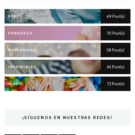
BEBÉS
69 Post(s)
EMBARAZO
70 Post(s)
MATERNIDAD
58 Post(s)
IMPRIMIBLES
45 Post(s)
NIÑOS
72 Post(s)
¡SÍGUENOS EN NUESTRAS REDES!