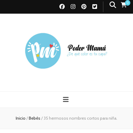
0
Poder Mamá
Todo sobre Maternidad
Inicio
/
Bebés
/
35 hermosos nombres cortos para niña.