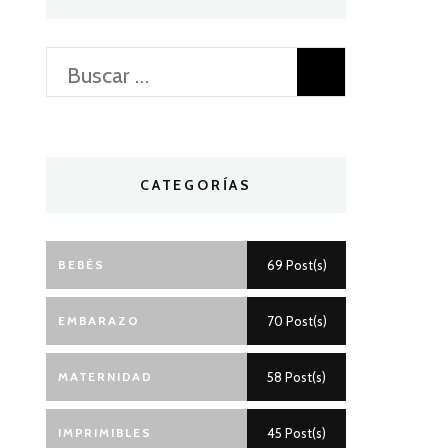
Buscar:
CATEGORÍAS
BEBÉS
69 Post(s)
EMBARAZO
70 Post(s)
MATERNIDAD
58 Post(s)
IMPRIMIBLES
45 Post(s)