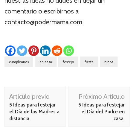
nuestras ideas no dudes en dejar un
comentario o escribirnos a
contacto@podermama.com.
cumpleaños
en casa
festejo
fiesta
niños
Navegación
Articulo previo
Próximo Articulo
de
5 Ideas para festejar
5 Ideas para festejar
publicación
el Día de las Madres a
el Día del Padre en
distancia.
casa.