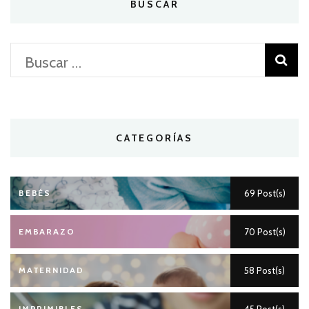
BUSCAR
Buscar:
CATEGORÍAS
BEBÉS
69 Post(s)
EMBARAZO
70 Post(s)
MATERNIDAD
58 Post(s)
IMPRIMIBLES
45 Post(s)