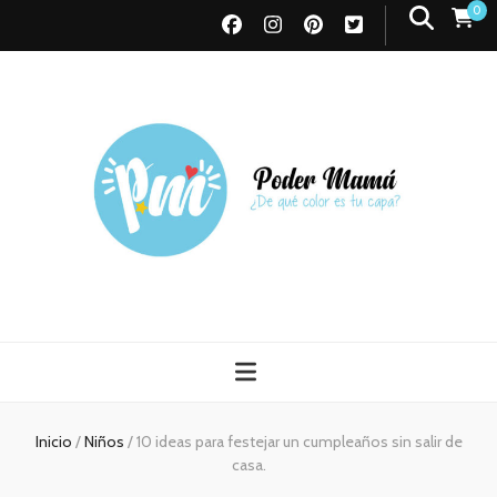
0
Poder Mamá
Todo sobre Maternidad
Inicio
/
Niños
/
10 ideas para festejar un cumpleaños sin salir de
casa.