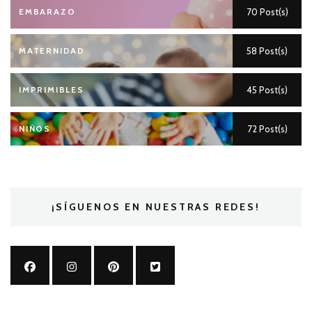
EMBARAZO
70 Post(s)
MATERNIDAD
58 Post(s)
IMPRIMIBLES
45 Post(s)
NIÑOS
72 Post(s)
¡SÍGUENOS EN NUESTRAS REDES!