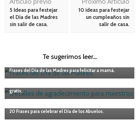
Articulo previo
Próximo Articulo
de
5 Ideas para festejar
10 ideas para festejar
publicación
el Día de las Madres
un cumpleaños sin
sin salir de casa.
salir de casa.
Te sugerimos leer...
Maternidad
Frases del Día de las Madres para felicitar a mamá.
IMPRIMIBLES
Maternidad
Detalles de agradecimiento para maestros. Imprimibles
gratis.
Maternidad
20 Frases para celebrar el Día de los Abuelos.