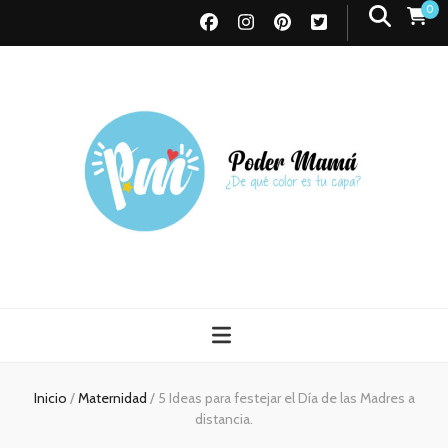
0
Poder Mamá
Todo sobre Maternidad
Inicio
/
Maternidad
/
5 Ideas para festejar el Día de las Madres a
distancia.