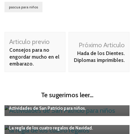
pascua para niños
Navegación
Articulo previo
Próximo Articulo
de
Consejos para no
Hada de los Dientes.
publicación
engordar mucho en el
Diplomas imprimibles.
embarazo.
Te sugerimos leer...
IMPRIMIBLES
Niños
Actividades de San Patricio para niños.
Maternidad
Niños
La regla de los cuatro regalos de Navidad.