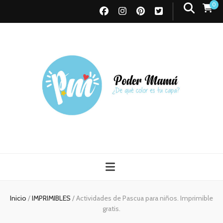
0
Poder Mamá
Todo sobre Maternidad
Inicio
/
IMPRIMIBLES
/
Actividades de Pascua para niños. Imprimible
gratis.