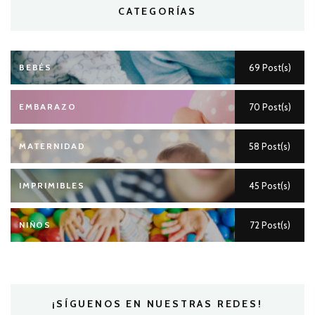
CATEGORÍAS
BEBÉS
69 Post(s)
EMBARAZO
70 Post(s)
MATERNIDAD
58 Post(s)
IMPRIMIBLES
45 Post(s)
NIÑOS
72 Post(s)
¡SÍGUENOS EN NUESTRAS REDES!