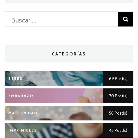
Buscar:
CATEGORÍAS
BEBÉS
69 Post(s)
EMBARAZO
70 Post(s)
MATERNIDAD
58 Post(s)
IMPRIMIBLES
45 Post(s)