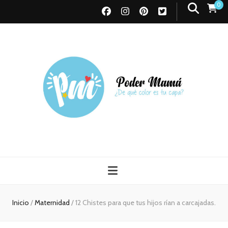
0
Poder Mamá
Todo sobre Maternidad
Inicio
/
Maternidad
/
12 Chistes para que tus hijos rían a carcajadas.