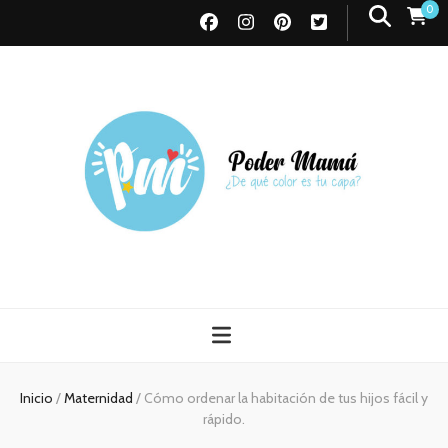
0
Poder Mamá
Todo sobre Maternidad
Inicio
/
Maternidad
/
Cómo ordenar la habitación de tus hijos fácil y
rápido.