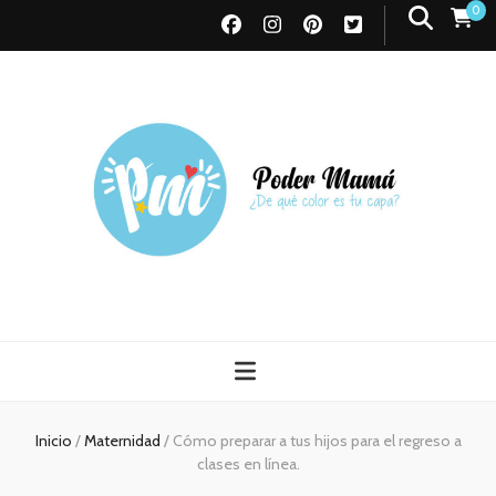
0
Poder Mamá
Todo sobre Maternidad
Inicio
/
Maternidad
/
Cómo preparar a tus hijos para el regreso a
clases en línea.