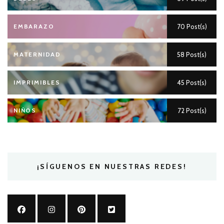
EMBARAZO
70 Post(s)
MATERNIDAD
58 Post(s)
IMPRIMIBLES
45 Post(s)
NIÑOS
72 Post(s)
¡SÍGUENOS EN NUESTRAS REDES!