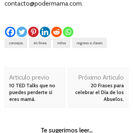
contacto@podermama.com.
consejos
en línea
niños
regreso a clases
Navegación
Articulo previo
Próximo Articulo
de
10 TED Talks que no
20 Frases para
publicación
puedes perderte si
celebrar el Día de los
eres mamá.
Abuelos.
Te sugerimos leer...