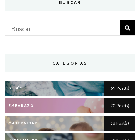
BUSCAR
Buscar:
CATEGORÍAS
BEBÉS
69 Post(s)
EMBARAZO
70 Post(s)
MATERNIDAD
58 Post(s)