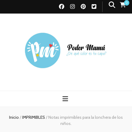
0
Poder Mamá
Todo sobre Maternidad
Inicio
/
IMPRIMIBLES
/
Notas imprimibles para la lonchera de los
niños.