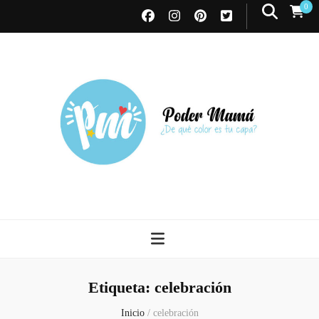
0
Poder Mamá
Todo sobre Maternidad
Etiqueta:
celebración
Inicio
/
celebración