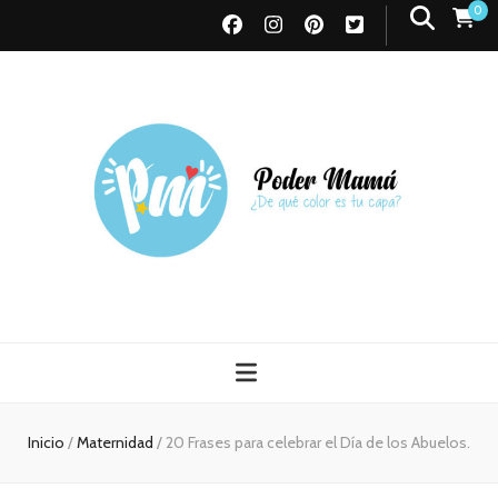
0
Poder Mamá
Todo sobre Maternidad
Inicio
/
Maternidad
/
20 Frases para celebrar el Día de los Abuelos.