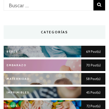
Buscar:
CATEGORÍAS
BEBÉS
69 Post(s)
EMBARAZO
70 Post(s)
MATERNIDAD
58 Post(s)
IMPRIMIBLES
45 Post(s)
NIÑOS
72 Post(s)