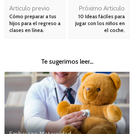
Navegación
Articulo previo
Próximo Articulo
de
Cómo preparar a tus
10 Ideas fáciles para
publicación
hijos para el regreso a
jugar con los niños en
clases en línea.
el coche.
Te sugerimos leer...
Embarazo
Maternidad