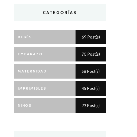
CATEGORÍAS
BEBÉS
69 Post(s)
EMBARAZO
70 Post(s)
MATERNIDAD
58 Post(s)
IMPRIMIBLES
45 Post(s)
NIÑOS
72 Post(s)