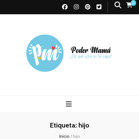
0
Poder Mamá
Todo sobre Maternidad
Etiqueta:
hijo
Inicio
/
hijo