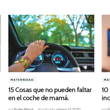
MATERNIDAD
MA
15 Cosas que no pueden faltar
10
en el coche de mamá.
inc
por
Poder Mamá
Actualizado el
mayo 17, 2020
por
P