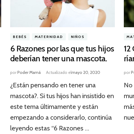
BEBÉS
MATERNIDAD
NIÑOS
MA
6 Razones por las que tus hijos
12 
deberían tener una mascota.
ría
por
Poder Mamá
Actualizado el
mayo 20, 2020
por
P
¿Están pensando en tener una
No 
mascota?. Si tus hijos han insistido en
mun
este tema últimamente y están
más
empezando a considerarlo, continúa
nue
leyendo estas “6 Razones …