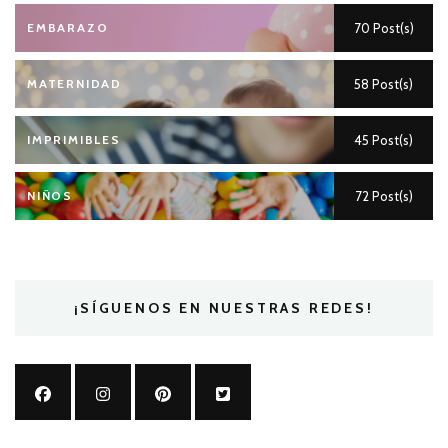
EMBARAZO
70 Post(s)
MATERNIDAD
58 Post(s)
IMPRIMIBLES
45 Post(s)
NIÑOS
72 Post(s)
¡SÍGUENOS EN NUESTRAS REDES!