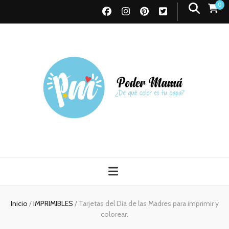
0
Poder Mamá
Todo sobre Maternidad
Inicio
/
IMPRIMIBLES
/
Tarjetas del Día de las Madres para imprimir y
colorear.